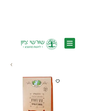
Delivery to all of Israel - Free
Delivery for orders over 350 nis
(after discounts)