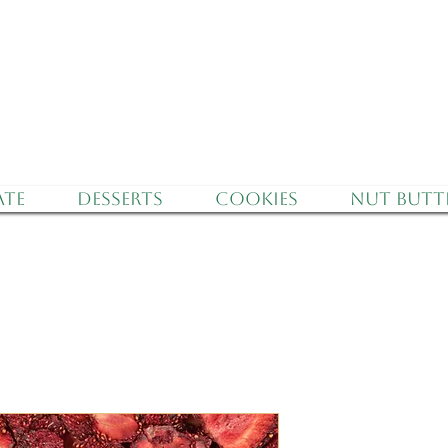
f Israel - Free Delivery for orders over 350 nis
te
Desserts
Cookies
Nut Butt