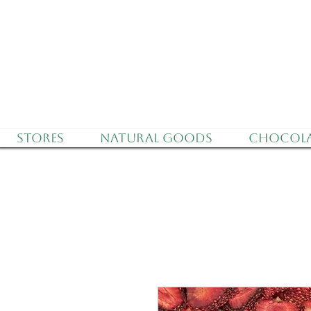
Delivery to all o
Stores
Natural Goods
Chocola