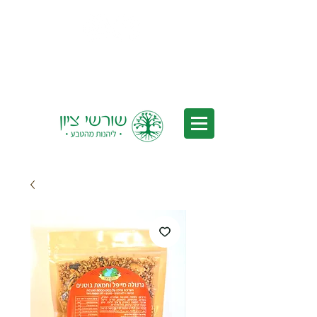
Delivery to all of Israel - Free
Delivery for orders over 350 nis
(after discounts)