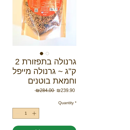
גרנולה בתפזורת 2
ק"ג ~ גרנולה מייפל
וחמאת בוטנים
Regular
Sale
 ₪284.00 
₪239.90
Price
Price
Quantity
*