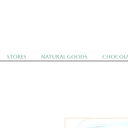
Delivery to all o
Stores
Natural Goods
Chocola