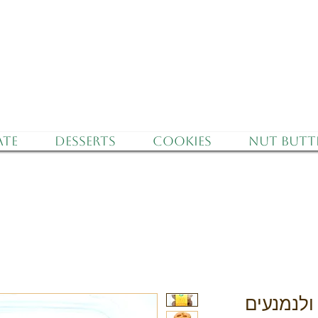
f Israel - Free Delivery for orders over 350 nis
te
Desserts
Cookies
Nut Butt
ולנמנעים