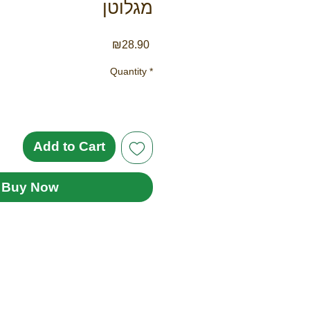
מגלוטן
Price
₪28.90
Quantity
*
Add to Cart
Buy Now