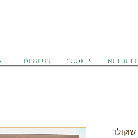
f Israel - Free Delivery for orders over 350 nis
te
Desserts
Cookies
Nut Butt
שוקולד