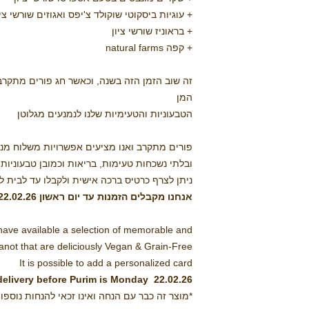
+ עוגיות ביסקוטי שוקולד צ'יפס ואגוזים שורשי ציו
+ בראוניז שורשי ציון
+ קפה natural farms
זה שוב הזמן הזה בשנה, וכאשר חג פורים מתקרב 
המן
הטבעוניות והטעימיות שלנו לנמנעים מגלוטן
פורים מתקרב ואנו מציעים אפשרויות משלוח מנות
ובלתי נשכחות טעימות, בריאות וכמובן טבעוניות 
ניתן לצרף כרטיס ברכה אישית ולקבלו עד לבית לפ
אנחנו מקבלים הזמנות עד יום ראשון 22.02.26
have available a selection of memorable and
not that are deliciously Vegan & Grain-Free
It is possible to add a personalized card
 delivery before Purim is Monday 22.02.26
*מוצר זה כבר עם הנחה ואינו זכאי להנחות נוספו