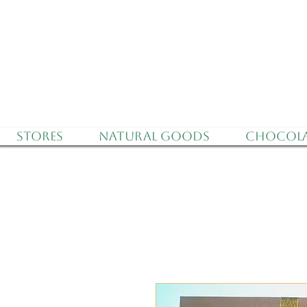
Delivery to all o
Stores
Natural Goods
Chocola